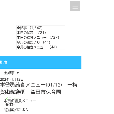
全記事
（1,547）
1,547件の記事
本日の保育
（721）
721件の記事
本日の給食メニュー
（727）
727件の記事
今月の園だより
（44）
44件の記事
今月の給食メニュー
（44）
44件の記事
記事
全記事
2024年1月12日
全記事
本日の給食メニュー(01/12) ー梅
賀山保育園 益田市保育園
本日の保育
メニュー
本日の給食メニュー
-給食-
今月の園だより
ごはん