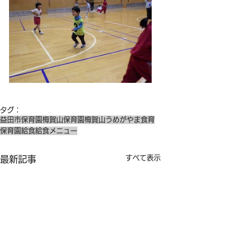
タグ：
益田市保育園
梅賀山保育園
梅賀山
うめがやま
食育
保育園給食
給食メニュー
すべて表示
最新記事