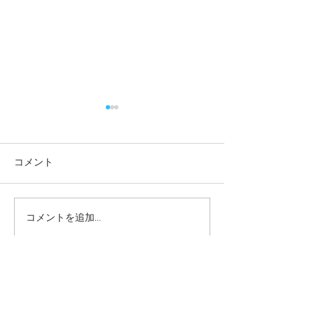
コメント
コメントを追加…
本日の給食メニュー
一緒に遊べてう
(08/04) ー梅賀山保育園
ね！ー梅賀山保
益田市保育園
田市保育園
2026年8月
（6）
6件の記事
2026年7月
（44）
44件の記事