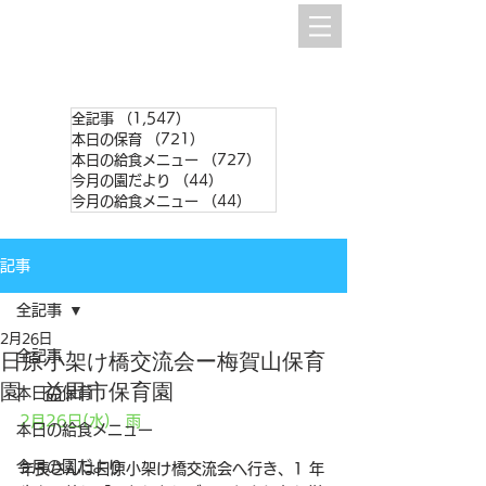
全記事
（1,547）
1,547件の記事
本日の保育
（721）
721件の記事
本日の給食メニュー
（727）
727件の記事
今月の園だより
（44）
44件の記事
今月の給食メニュー
（44）
44件の記事
記事
全記事
2月26日
全記事
日原小架け橋交流会ー梅賀山保育
園 益田市保育園
本日の保育
2月26日(水)　雨
本日の給食メニュー
今月の園だより
年長さんは日原小架け橋交流会へ行き、1 年