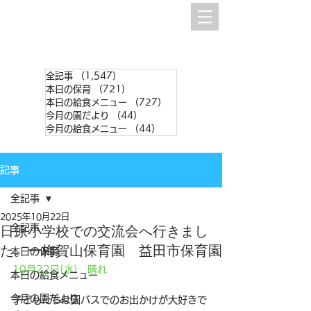
全記事
（1,547）
1,547件の記事
本日の保育
（721）
721件の記事
本日の給食メニュー
（727）
727件の記事
今月の園だより
（44）
44件の記事
今月の給食メニュー
（44）
44件の記事
記事
全記事
2025年10月22日
全記事
日原小学校での交流会へ行きまし
た。ー梅賀山保育園 益田市保育園
本日の保育
10月22日(水)　晴れ
本日の給食メニュー
今月の園だより
子どもたちは園バスでのお出かけが大好きで