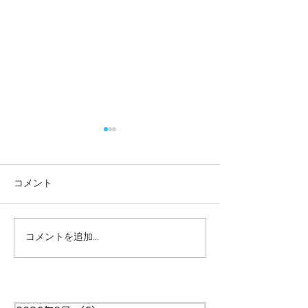
コメント
コメントを追加…
一緒に遊べてうれしい
やってみよう！
ね！ー梅賀山保育園 益
ー梅賀山保育園
田市保育園
保育園