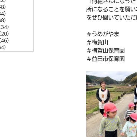
42）
42件の記事
「何組さんになった
38）
38件の記事
所になることを願い
34）
34件の記事
をぜひ聞いていただ
38）
38件の記事
（34）
34件の記事
＃うめがやま
（20）
20件の記事
（46）
46件の記事
＃梅賀山
34）
34件の記事
＃梅賀山保育園
＃益田市保育園