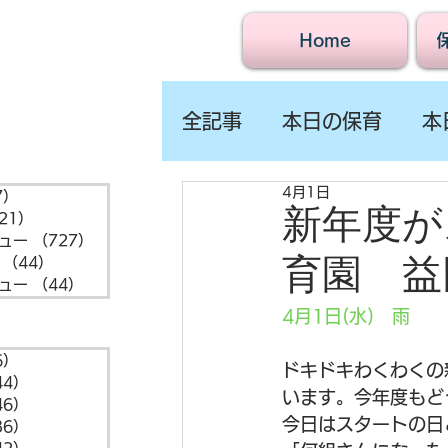
Home
全記事
本日の保育
本
4月1日
7）
1,547件の記事
新年度が
21）
721件の記事
ュー
（727）
727件の記事
育園 益
（44）
44件の記事
ュー
（44）
44件の記事
4月1日(水)　雨
6）
6件の記事
ドキドキわくわくの
44）
44件の記事
います。今年度もど
46）
46件の記事
今日はスタートの日
36）
36件の記事