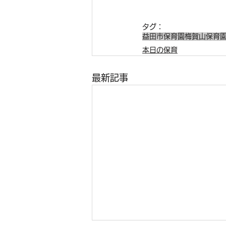
タグ：
益田市保育園
梅賀山保育
本日の保育
最新記事