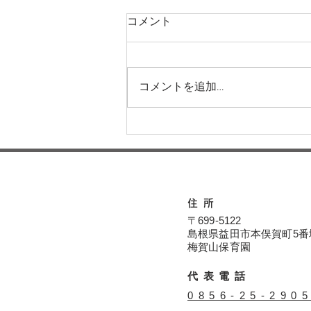
コメント
コメントを追加…
運動会に向けてー梅賀山保育
園 益田市保育園
住所
〒699-5122
島根県益田市本俣賀町5番
​​梅賀山保育園
代表電話
​0856-25-290