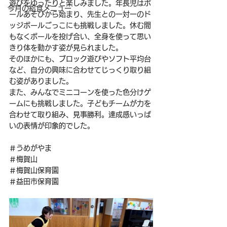
遊びをゆったりと楽しみました。年長児はボ
今月の給食メニュー
ールあそびから始まり、先生との一対一のド
ッジボールごっこにも挑戦しました。休む間
もなくボールを投げ合い、全身を使って思い
きり体を動かす姿が見られました。
そのほかにも、ブロック遊びやソフト平均台
など、自分の興味に合わせてじっくり取り組
む姿がありました。
また、みんなでミニコーンを使った色分けゲ
ームにも挑戦しました。子どもチームが力を
合わせて取り組み、見事勝利。達成感いっぱ
いの表情が印象的でした。
＃うめがやま
＃梅賀山
＃梅賀山保育園
＃益田市保育園