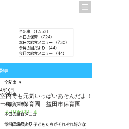
全記事
（1,553）
1,553件の記事
本日の保育
（724）
724件の記事
本日の給食メニュー
（730）
730件の記事
今月の園だより
（44）
44件の記事
今月の給食メニュー
（44）
44件の記事
記事
全記事
4月10日
全記事
室内でも元気いっぱいあそんだよ！
ー梅賀山保育園 益田市保育園
本日の保育
4月10日(木)　雨
本日の給食メニュー
今月の園だより
今日は室内で、子どもたちがそれぞれ好きな