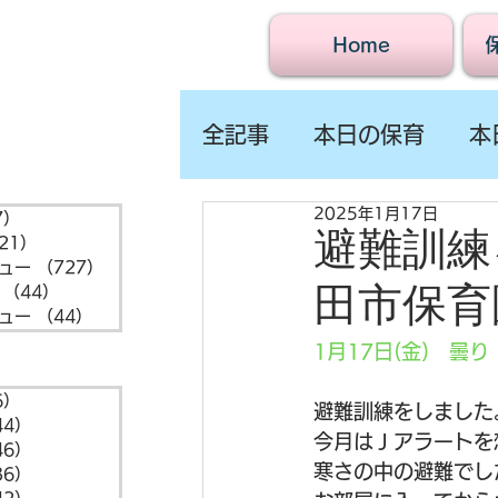
Home
全記事
本日の保育
本
2025年1月17日
7）
1,547件の記事
避難訓練
21）
721件の記事
ュー
（727）
727件の記事
田市保育
（44）
44件の記事
ュー
（44）
44件の記事
1月17日(金)　曇り
6）
6件の記事
避難訓練をしました
44）
44件の記事
今月はＪアラートを
46）
46件の記事
寒さの中の避難でし
36）
36件の記事