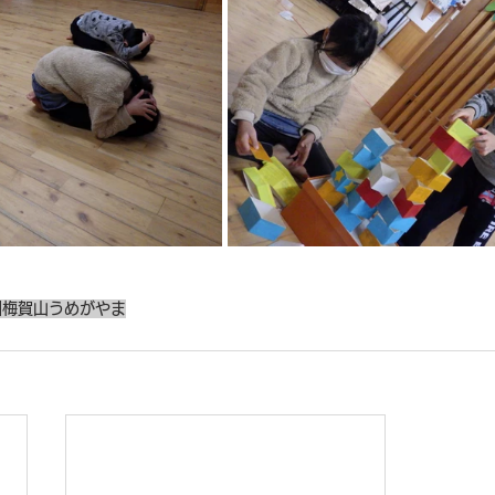
園
梅賀山
うめがやま