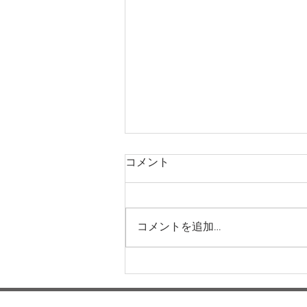
コメント
コメントを追加…
運動会に向けてー梅賀山保育
園 益田市保育園