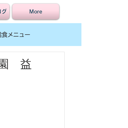
ログ
More
給食メニュー
園 益