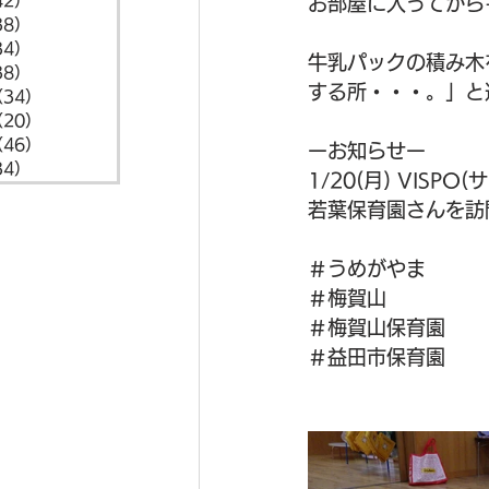
42）
42件の記事
お部屋に入ってから
38）
38件の記事
34）
34件の記事
牛乳パックの積み木
38）
38件の記事
する所・・・。」と
（34）
34件の記事
（20）
20件の記事
（46）
46件の記事
ーお知らせー
34）
34件の記事
1/20(月) VISPO
若葉保育園さんを訪
＃うめがやま
＃梅賀山
＃梅賀山保育園
＃益田市保育園