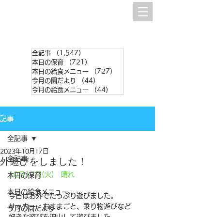
全記事
（1,547）
1,547件の記事
本日の保育
（721）
721件の記事
本日の給食メニュー
（727）
727件の記事
今月の園だより
（44）
44件の記事
今月の給食メニュー
（44）
44件の記事
記事
全記事
2023年10月17日
全記事
外遊びをしました！
10月17日(火)　晴れ
本日の保育
本日の給食メニュー
今日はお外でたっぷり遊びました。
サッカー、おままごと、乗り物遊びなど
今月の園だより