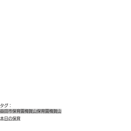
タグ：
益田市保育園
梅賀山保育園
梅賀山
本日の保育