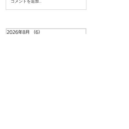
コメントを追加…
一緒に遊べてうれしい
やってみよう！
ね！ー梅賀山保育園 益
ー梅賀山保育園
田市保育園
保育園
2026年8月
（6）
6件の記事
2026年7月
（44）
44件の記事
2026年6月
（46）
46件の記事
2026年5月
（36）
36件の記事
2026年4月
（42）
42件の記事
2026年3月
（38）
38件の記事
2026年2月
（34）
34件の記事
2026年1月
（38）
38件の記事
2025年12月
（34）
34件の記事
2025年11月
（20）
20件の記事
2025年10月
（46）
46件の記事
2025年9月
（34）
34件の記事
住所
〒699-5122
島根県益田市本俣賀町5番地
​​梅賀山保育園