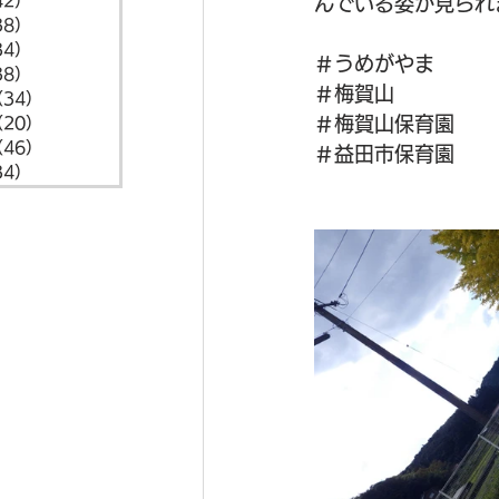
42）
42件の記事
んでいる姿が見られ
38）
38件の記事
34）
34件の記事
＃うめがやま
38）
38件の記事
＃梅賀山
（34）
34件の記事
＃梅賀山保育園
（20）
20件の記事
（46）
46件の記事
＃益田市保育園
34）
34件の記事