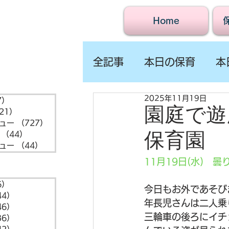
Home
全記事
本日の保育
本
2025年11月19日
7）
1,547件の記事
園庭で遊
21）
721件の記事
ュー
（727）
727件の記事
保育園
（44）
44件の記事
ュー
（44）
44件の記事
11月19日(水)　曇
6）
6件の記事
今日もお外であそび
44）
44件の記事
年長児さんは二人乗
46）
46件の記事
三輪車の後ろにイチ
36）
36件の記事