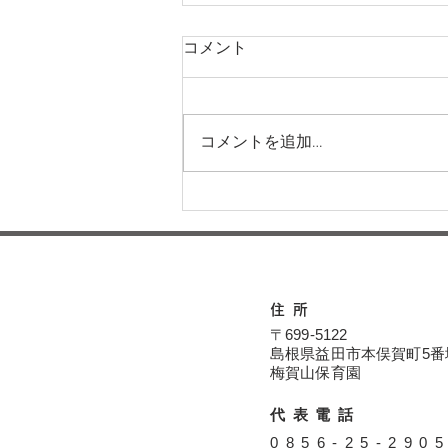
コメント
コメントを追加…
運動会に向けてー梅賀山保育
園 益田市保育園
住所
〒699-5122
島根県益田市本俣賀町5番
​​梅賀山保育園
代表電話
​0856-25-290