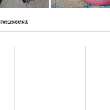
園
梅賀山
うめがやま