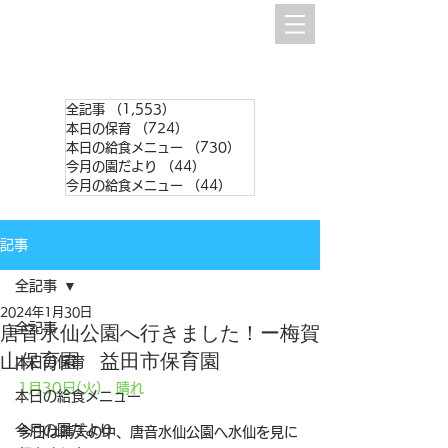
全記事
（1,553）
1,553件の記事
本日の保育
（724）
724件の記事
本日の給食メニュー
（730）
730件の記事
今月の園だより
（44）
44件の記事
今月の給食メニュー
（44）
44件の記事
記事
全記事
2024年1月30日
全記事
唐音水仙公園へ行きました！ー梅賀
山保育園 益田市保育園
本日の保育
1月30日(火)　晴れ
本日の給食メニュー
今月の園だより
今日は晴天の中、唐音水仙公園へ水仙を見に