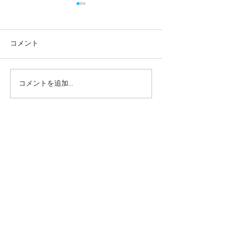
コメント
コメントを追加…
元気いっぱいプール遊
わくわくお話し
び！ー梅賀山保育園 益
賀山保育園 益
田市保育園
園
2026年8月
（12）
12件の記事
2026年7月
（44）
44件の記事
2026年6月
（46）
46件の記事
2026年5月
（36）
36件の記事
2026年4月
（42）
42件の記事
2026年3月
（38）
38件の記事
2026年2月
（34）
34件の記事
2026年1月
（38）
38件の記事
2025年12月
（34）
34件の記事