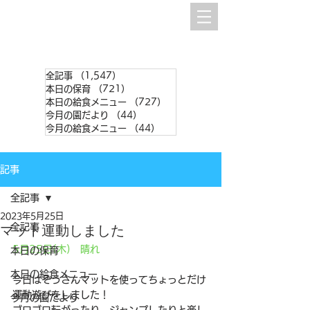
全記事
（1,547）
1,547件の記事
本日の保育
（721）
721件の記事
本日の給食メニュー
（727）
727件の記事
今月の園だより
（44）
44件の記事
今月の給食メニュー
（44）
44件の記事
記事
全記事
2023年5月25日
全記事
マット運動しました
5月25日(木)　晴れ
本日の保育
本日の給食メニュー
今日はぞうさんマットを使ってちょっとだけ
運動遊びをしました！
今月の園だより