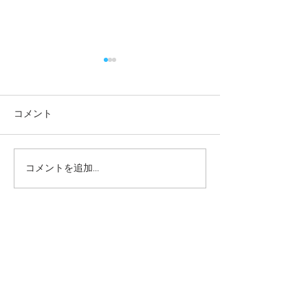
コメント
コメントを追加…
一緒に遊べてうれしい
やってみよう！
ね！ー梅賀山保育園 益
ー梅賀山保育園
田市保育園
保育園
2026年8月
（6）
6件の記事
2026年7月
（44）
44件の記事
2026年6月
（46）
46件の記事
2026年5月
（36）
36件の記事
2026年4月
（42）
42件の記事