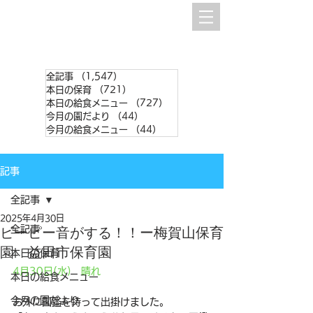
全記事
（1,547）
1,547件の記事
本日の保育
（721）
721件の記事
本日の給食メニュー
（727）
727件の記事
今月の園だより
（44）
44件の記事
今月の給食メニュー
（44）
44件の記事
記事
全記事
2025年4月30日
全記事
ピーピー音がする！！ー梅賀山保育
園 益田市保育園
本日の保育
4月30日(水)　晴れ
本日の給食メニュー
今月の園だより
お外に図鑑を持って出掛けました。