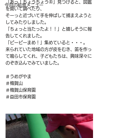
「あっ！ちょうちょう🦋」見つけると、図鑑
今月の給食メニュー
を開いて調べたり、
そーっと近づいて手を伸ばして捕まえようと
してみたりしました。
「ちょっと当たったよ！！」と嬉しそうに報
告してくれました。
「ピーピーまめ！」集めていると・・・。
来られていた地域の方が皮をむき、笛を作っ
て鳴らしてくれ、子どもたちは、興味深々に
のぞき込んでみていました。
＃うめがやま
＃梅賀山
＃梅賀山保育園
＃益田市保育園