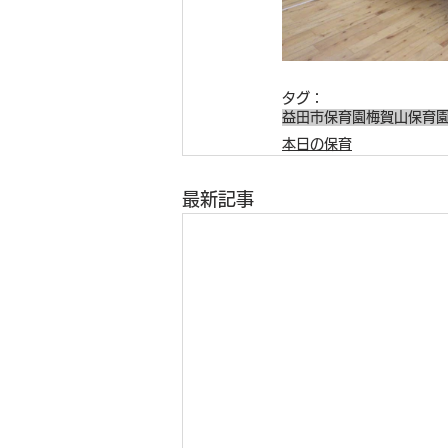
タグ：
益田市保育園
梅賀山保育
本日の保育
最新記事