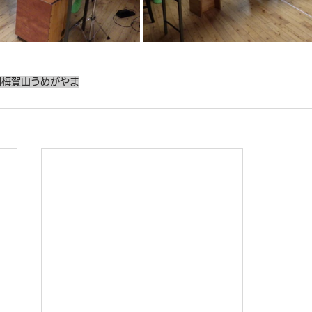
園
梅賀山
うめがやま