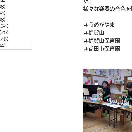
42）
42件の記事
た。
38）
38件の記事
様々な楽器の音色を
34）
34件の記事
38）
38件の記事
＃うめがやま
（34）
34件の記事
＃梅賀山
（20）
20件の記事
（46）
46件の記事
＃梅賀山保育園
34）
34件の記事
＃益田市保育園