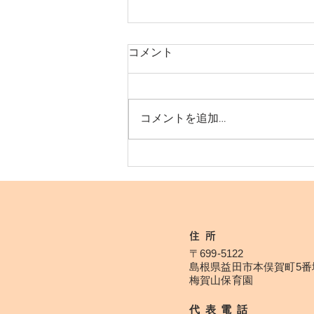
コメント
コメントを追加…
運動会に向けてー梅賀山保育
園 益田市保育園
住所
〒699-5122
島根県益田市本俣賀町5番
​​梅賀山保育園
代表電話