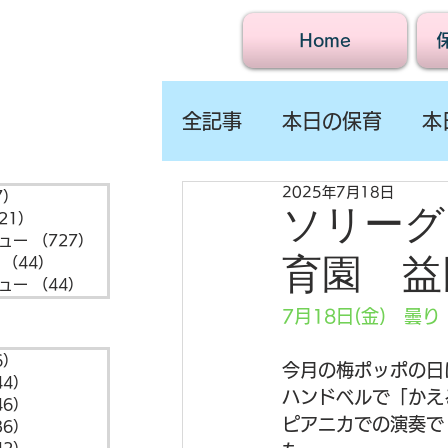
Home
全記事
本日の保育
本
2025年7月18日
7）
1,547件の記事
ソリーグ
21）
721件の記事
ュー
（727）
727件の記事
育園 益
（44）
44件の記事
ュー
（44）
44件の記事
7月18日(金)　曇り
6）
6件の記事
今月の梅ポッポの日
44）
44件の記事
ハンドベルで「かえ
46）
46件の記事
ピアニカでの演奏で
36）
36件の記事