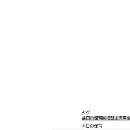
タグ：
益田市保育園
梅賀山保育
本日の保育