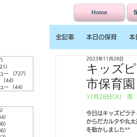
Home
全記事
本日の保育
本
2023年11月28日
7）
1,547件の記事
キッズピ
21）
721件の記事
ュー
（727）
727件の記事
市保育園
（44）
44件の記事
ュー
（44）
44件の記事
11月28日(火)　雨
6）
6件の記事
今日はキッズピラテ
44）
44件の記事
からだカルタや丸太
46）
46件の記事
を動かしました^^
36）
36件の記事