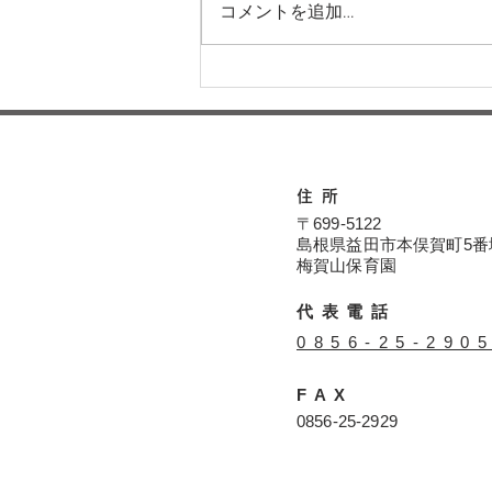
コメントを追加…
運動会に向けてー梅賀山保育
園 益田市保育園
住所
〒699-5122
島根県益田市本俣賀町5番
​​梅賀山保育園
代表電話
​0856-25-290
FAX
​0856-25-2929