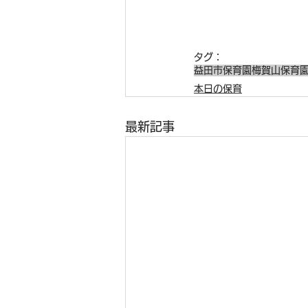
タグ：
益田市保育園
梅賀山保育
本日の保育
最新記事