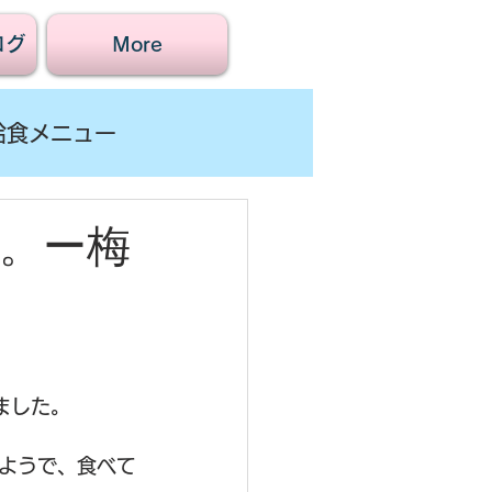
ログ
More
給食メニュー
。ー梅
ました。
ようで、食べて