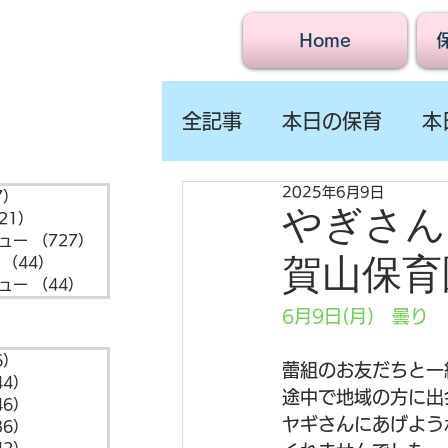
Home
全記事
本日の保育
本
2025年6月9日
7）
1,547件の記事
やぎさん
21）
721件の記事
ュー
（727）
727件の記事
賀山保育
（44）
44件の記事
ュー
（44）
44件の記事
6月9日(月)　曇り
6）
6件の記事
蕾組のお友だちと一
44）
44件の記事
途中で地域の方に出
46）
46件の記事
ヤギさんにあげよう
36）
36件の記事