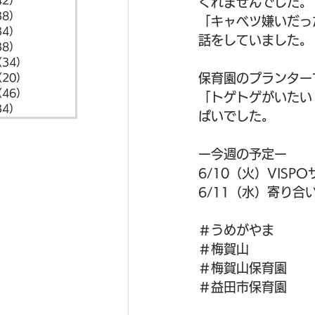
42）
42件の記事
くれませんでした。
38）
38件の記事
「キャベツ嫌いだっ
34）
34件の記事
話をしていました。
38）
38件の記事
（34）
34件の記事
保育園のプランター
（20）
20件の記事
（46）
46件の記事
「トゲトゲがいたい
34）
34件の記事
ぱいでした。
ー今週の予定ー
6/10（火）VIS
6/11（水）寄り合
＃うめがやま
＃梅賀山
＃梅賀山保育園
＃益田市保育園