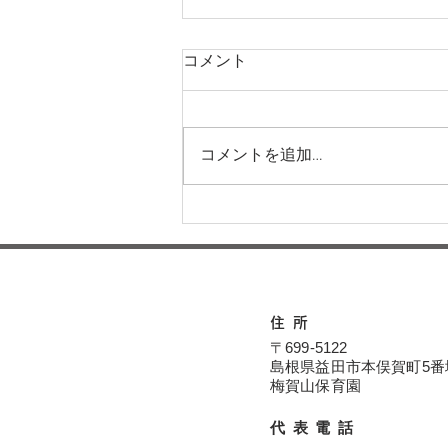
コメント
コメントを追加…
運動会に向けてー梅賀山保育
園 益田市保育園
住所
〒699-5122
島根県益田市本俣賀町5番
​​梅賀山保育園
代表電話