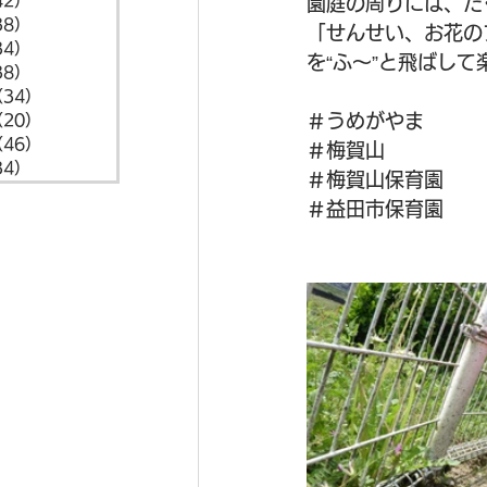
42）
42件の記事
園庭の周りには、た
38）
38件の記事
「せんせい、お花の
34）
34件の記事
を“ふ～”と飛ばし
38）
38件の記事
（34）
34件の記事
＃うめがやま
（20）
20件の記事
（46）
46件の記事
＃梅賀山
34）
34件の記事
＃梅賀山保育園
＃益田市保育園