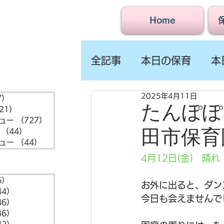
Home
全記事
本日の保育
本
2025年4月11日
7）
1,547件の記事
たんぽぽ
21）
721件の記事
ュー
（727）
727件の記事
田市保育
（44）
44件の記事
ュー
（44）
44件の記事
4月12日(金)　晴れ
6）
6件の記事
お外に出ると、ダン
44）
44件の記事
今日も会えませんで
46）
46件の記事
36）
36件の記事