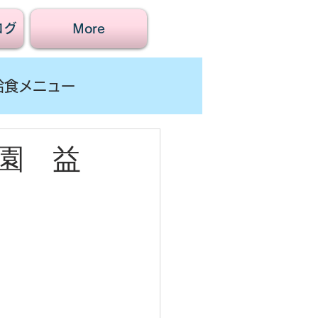
ログ
More
給食メニュー
園 益