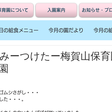
保育園について
入園案内
お知らせ・ブ
日の給食メニュー
今月の園だより
今月の
みーつけたー梅賀山保育
園
ゴムシさがし・・・
した・・・。