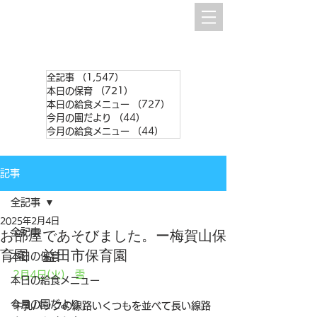
全記事
（1,547）
1,547件の記事
本日の保育
（721）
721件の記事
本日の給食メニュー
（727）
727件の記事
今月の園だより
（44）
44件の記事
今月の給食メニュー
（44）
44件の記事
記事
全記事
2025年2月4日
全記事
お部屋であそびました。ー梅賀山保
育園 益田市保育園
本日の保育
2月4日(火)　雪
本日の給食メニュー
今月の園だより
牛乳パックの線路いくつもを並べて長い線路