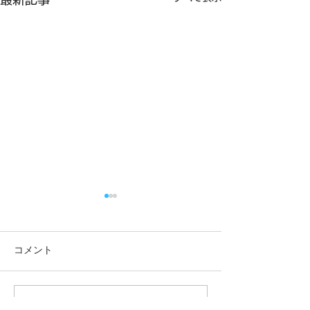
コメント
コメントを追加…
一緒に遊べてうれしい
やってみよう！