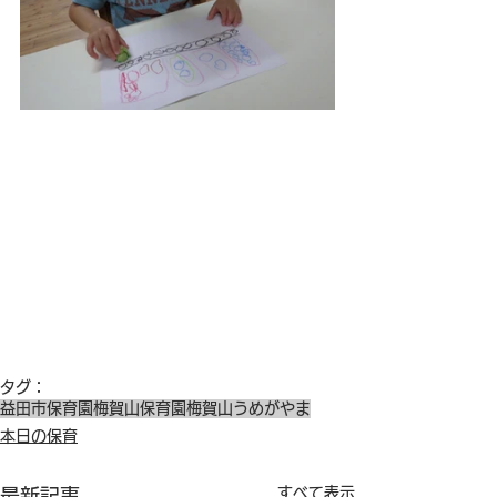
タグ：
益田市保育園
梅賀山保育園
梅賀山
うめがやま
本日の保育
すべて表示
最新記事