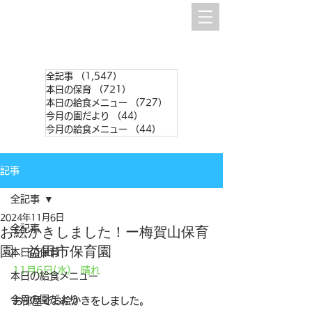
全記事
（1,547）
1,547件の記事
本日の保育
（721）
721件の記事
本日の給食メニュー
（727）
727件の記事
今月の園だより
（44）
44件の記事
今月の給食メニュー
（44）
44件の記事
記事
全記事
2024年11月6日
全記事
お絵かきしました！ー梅賀山保育
園 益田市保育園
本日の保育
11月6日(水)　晴れ
本日の給食メニュー
今月の園だより
お部屋でお絵かきをしました。