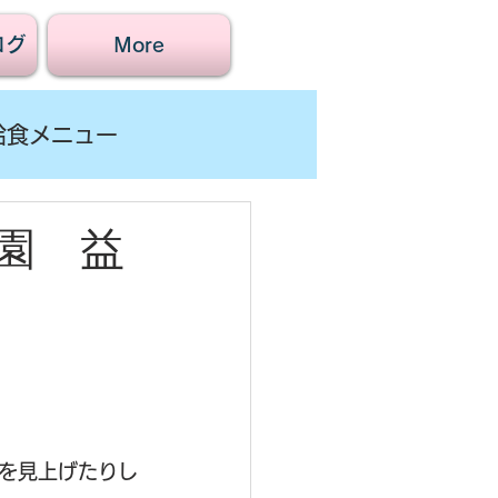
ログ
More
給食メニュー
園 益
空を見上げたりし