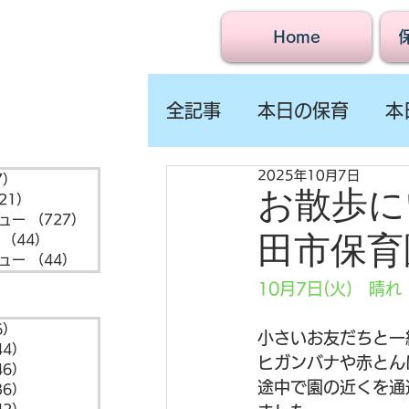
Home
全記事
本日の保育
本
2025年10月7日
7）
1,547件の記事
お散歩に
21）
721件の記事
ュー
（727）
727件の記事
田市保育
（44）
44件の記事
ュー
（44）
44件の記事
10月7日(火)　晴れ
6）
6件の記事
小さいお友だちと一
44）
44件の記事
ヒガンバナや赤とん
46）
46件の記事
途中で園の近くを通
36）
36件の記事