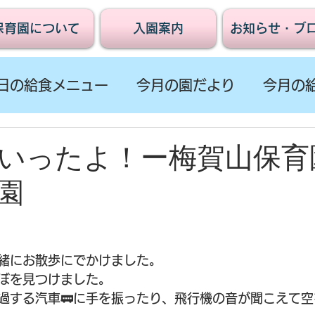
保育園について
入園案内
お知らせ・ブ
日の給食メニュー
今月の園だより
今月の
いったよ！ー梅賀山保育
園
緒にお散歩にでかけました。
ぼを見つけました。
過する汽車🚃に手を振ったり、飛行機の音が聞こえて