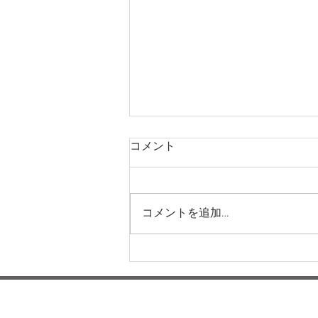
コメント
コメントを追加…
運動会に向けてー梅賀山保育
園 益田市保育園