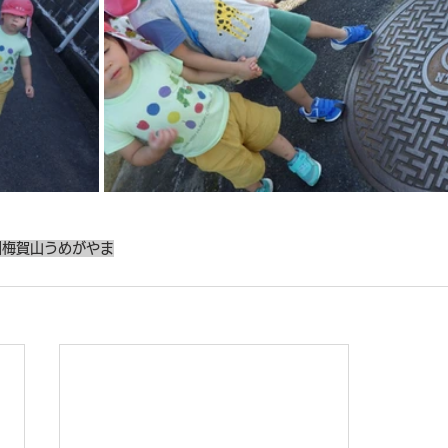
園
梅賀山
うめがやま