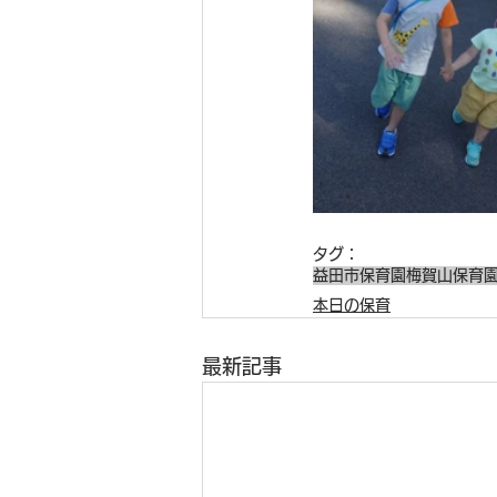
タグ：
益田市保育園
梅賀山保育
本日の保育
最新記事