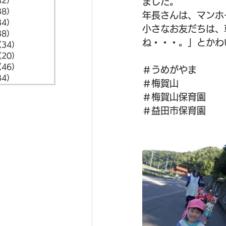
42）
42件の記事
ました。
38）
38件の記事
年長さんは、マンホ
34）
34件の記事
小さなお友だちは、
38）
38件の記事
ね・・・。」とかわ
（34）
34件の記事
（20）
20件の記事
（46）
46件の記事
＃うめがやま
34）
34件の記事
＃梅賀山
＃梅賀山保育園
＃益田市保育園