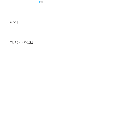
コメント
コメントを追加…
一緒に遊べてうれしい
やってみよう！
ね！ー梅賀山保育園 益
ー梅賀山保育園
田市保育園
保育園
2026年8月
（6）
6件の記事
2026年7月
（44）
44件の記事
2026年6月
（46）
46件の記事
2026年5月
（36）
36件の記事
2026年4月
（42）
42件の記事
2026年3月
（38）
38件の記事
2026年2月
（34）
34件の記事
2026年1月
（38）
38件の記事
2025年12月
（34）
34件の記事