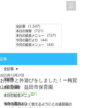
全記事
（1,547）
1,547件の記事
本日の保育
（721）
721件の記事
本日の給食メニュー
（727）
727件の記事
今月の園だより
（44）
44件の記事
今月の給食メニュー
（44）
44件の記事
記事
全記事
2023年12月27日
全記事
お掃除と外遊びをしました！ー梅賀
山保育園 益田市保育園
本日の保育
12月27日(水)　晴れ
本日の給食メニュー
今月の園だより
来年も気持ちよく使えるようにとお道具箱の