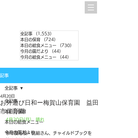
全記事
（1,553）
1,553件の記事
本日の保育
（724）
724件の記事
本日の給食メニュー
（730）
730件の記事
今月の園だより
（44）
44件の記事
今月の給食メニュー
（44）
44件の記事
記事
全記事
4月20日
全記事
お外遊び日和ー梅賀山保育園 益田
市保育園
本日の保育
4月20日(月)　晴れ
本日の給食メニュー
今月の園だより
今年度も桜・桃組さん、チャイルドブックを