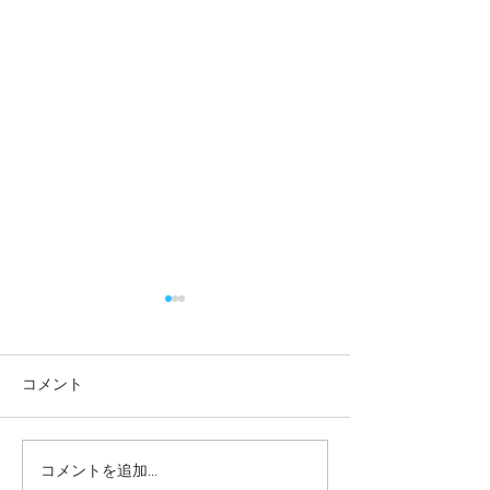
コメント
コメントを追加…
本日の給食メニュー
一緒に遊べてう