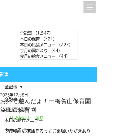
全記事
（1,547）
1,547件の記事
本日の保育
（721）
721件の記事
本日の給食メニュー
（727）
727件の記事
今月の園だより
（44）
44件の記事
今月の給食メニュー
（44）
44件の記事
記事
全記事
2025年12月8日
全記事
お外で遊んだよ！ー梅賀山保育園
益田市保育園
本日の保育
12月8日(月)　曇り
本日の給食メニュー
今月の園だより
発表会、ご家族そろってご来場いただきあり