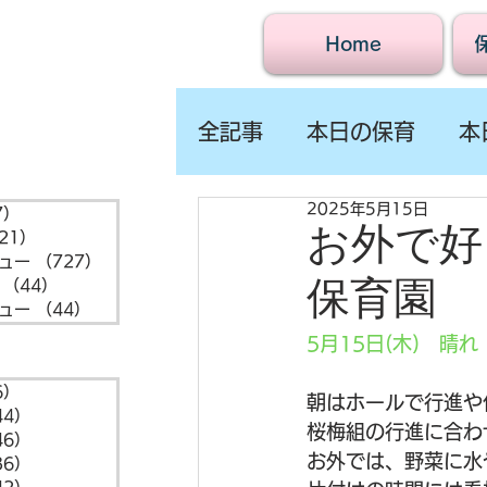
Home
全記事
本日の保育
本
2025年5月15日
7）
1,547件の記事
お外で好
21）
721件の記事
ュー
（727）
727件の記事
保育園
（44）
44件の記事
ュー
（44）
44件の記事
5月15日(木)　晴れ
6）
6件の記事
朝はホールで行進や
44）
44件の記事
桜梅組の行進に合わ
46）
46件の記事
お外では、野菜に水
36）
36件の記事