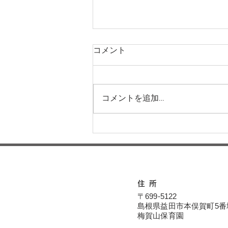
コメント
コメントを追加…
運動会に向けてー梅賀山保育
園 益田市保育園
住所
〒699-5122
島根県益田市本俣賀町5番
​​梅賀山保育園