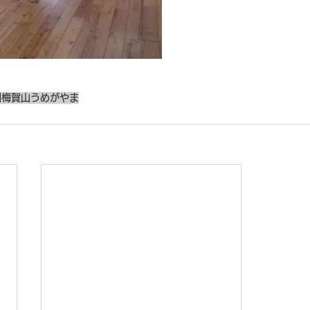
園
梅賀山
うめがやま