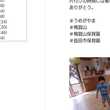
42）
42件の記事
片付けの時間には看
38）
38件の記事
ありがとう。
34）
34件の記事
38）
38件の記事
＃うめがやま
（34）
34件の記事
＃梅賀山
（20）
20件の記事
（46）
46件の記事
＃梅賀山保育園
34）
34件の記事
＃益田市保育園