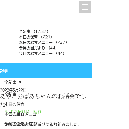
全記事
（1,547）
1,547件の記事
本日の保育
（721）
721件の記事
本日の給食メニュー
（727）
727件の記事
今月の園だより
（44）
44件の記事
今月の給食メニュー
（44）
44件の記事
記事
全記事
2023年5月22日
全記事
あやこおばあちゃんのお話会でし
た!!
本日の保育
5月22日(月)　晴れ
本日の給食メニュー
今月の園だより
お話会の前に運動遊びに取り組みました。