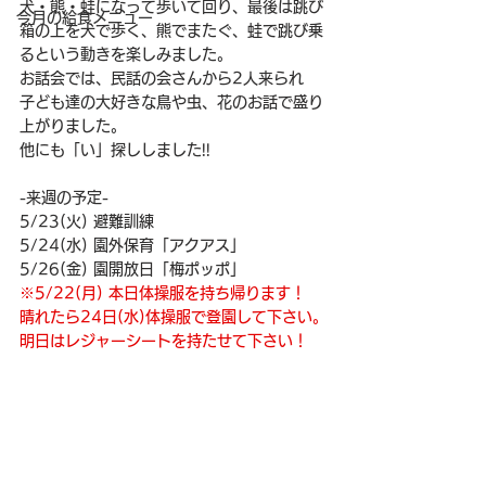
犬・熊・蛙になって歩いて回り、最後は跳び
今月の給食メニュー
箱の上を犬で歩く、熊でまたぐ、蛙で跳び乗
るという動きを楽しみました。
お話会では、民話の会さんから2人来られ
子ども達の大好きな鳥や虫、花のお話で盛り
上がりました。
他にも「い」探ししました!!
-来週の予定-
5/23(火) 避難訓練
5/24(水) 園外保育「アクアス」
5/26(金) 園開放日「梅ポッポ」
※5/22(月) 本日体操服を持ち帰ります！
晴れたら24日(水)体操服で登園して下さい。
明日はレジャーシートを持たせて下さい！