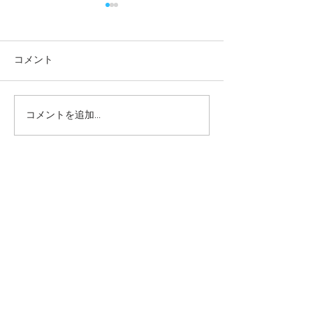
コメント
コメントを追加…
一緒に遊べてうれしい
やってみよう！
ね！ー梅賀山保育園 益
ー梅賀山保育園
田市保育園
保育園
2026年8月
（6）
6件の記事
2026年7月
（44）
44件の記事
2026年6月
（46）
46件の記事
2026年5月
（36）
36件の記事
2026年4月
（42）
42件の記事
2026年3月
（38）
38件の記事
2026年2月
（34）
34件の記事
2026年1月
（38）
38件の記事
2025年12月
（34）
34件の記事